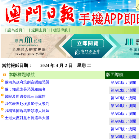
|
[ 設為首頁 ]
|
[ 返回主頁 ]
|
[ 標題導航 ]
當前報紙日期：
2024
年 4 月 2 日 星期
二
本版標題導航
版面導航
俄稱烏政府策劃音樂廳恐襲
第A01版：澳聞
俄：知道誰是恐襲組織者
第A02版：澳聞
醫院及周邊發現三百屍體
第A03版：澳聞
以代表團赴埃參加停火談判
第A04版：澳聞
以稱逮捕哈馬斯領導人妹妹
第A05版：澳聞
土最大反對黨市長選舉大勝
第A06版：澳聞
第A07版：澳聞
第A08版：港聞