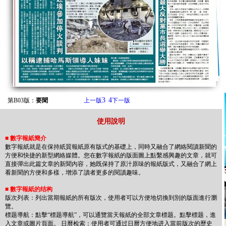
3
4
第B03版：
要聞
上一版
下一版
使用說明
■
數字報紙簡介
數字報紙就是在保持紙質報紙原有版式的基礎上，同時又融合了網絡閱讀新聞的
方便和快捷的新型網絡媒體。您在數字報紙的版面圖上點繫感興趣的文章，就可
直接彈出此篇文章的新聞內容，她既保持了原汁原味的報紙版式，又融合了網上
看新聞的方便和多樣，增添了讀者更多的閱讀趣味。
■
數字報紙的结构
版次列表：列出當期報紙的所有版次，使用者可以方便地切換到別的版面進行瀏
覽。
標题導航：點擊“標题導航”，可以通覽當天報紙的全部文章標题。點擊標题，進
入文章或圖片頁面。 日曆检索：使用者可通过日曆方便地进入當前版次的歷史