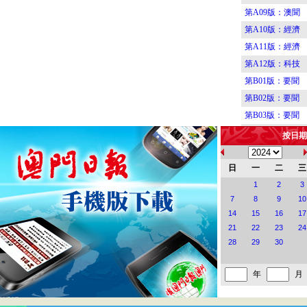
第A09版：澳聞
第A10版：經濟
第A11版：經濟
第A12版：科技
第B01版：要聞
第B02版：要聞
第B03版：要聞
第B04版：要聞
按日期
第B05版：要聞
第B06版：要聞
日
一
二
三
第B07版：體育
1
2
3
7
8
9
10
第B08版：體育
14
15
16
17
第C01版：藝海
21
22
23
24
第C02版：藝海
28
29
30
第C03版：藝海
第C04版：藝海
年
月
第C05版：消費
第C06版：視覺