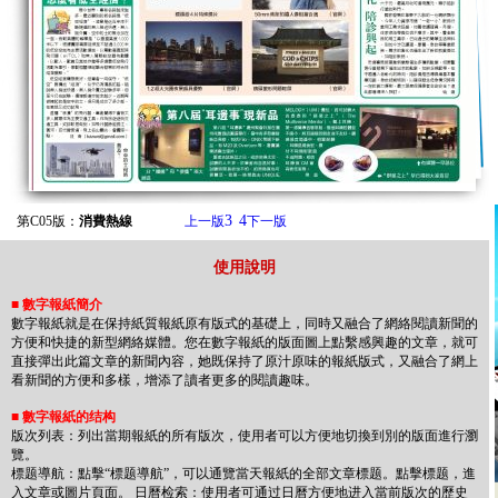
3
4
第C05版：
消費熱線
上一版
下一版
使用說明
■
數字報紙簡介
數字報紙就是在保持紙質報紙原有版式的基礎上，同時又融合了網絡閱讀新聞的
方便和快捷的新型網絡媒體。您在數字報紙的版面圖上點繫感興趣的文章，就可
直接彈出此篇文章的新聞內容，她既保持了原汁原味的報紙版式，又融合了網上
看新聞的方便和多樣，增添了讀者更多的閱讀趣味。
■
數字報紙的结构
版次列表：列出當期報紙的所有版次，使用者可以方便地切換到別的版面進行瀏
覽。
標题導航：點擊“標题導航”，可以通覽當天報紙的全部文章標题。點擊標题，進
入文章或圖片頁面。 日曆检索：使用者可通过日曆方便地进入當前版次的歷史