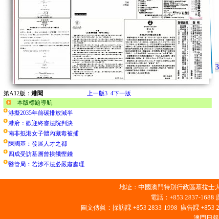
3
第A12版：
港聞
上一版
3
4
下一版
本版標題導航
港擬2035年前碳排放減半
港府：歡迎終審法院判決
南非抵港女子體內藏毒被捕
陳國基：發展人才之都
四成受訪基層曾挨餓慳錢
醫管局：若涉不法必嚴肅處理