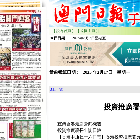
|
[ 設為首頁 ]
|
[ 返回主頁 ]
|
今日日期：
2026年8月7日星期五
當前報紙日期：
2025
年
2月
17日 星期
一
3
上一篇
投資推廣署
宣傳香港最新營商機遇
投資推廣署長出訪日韓
【香港中通社十六日電】香港投資推廣署長