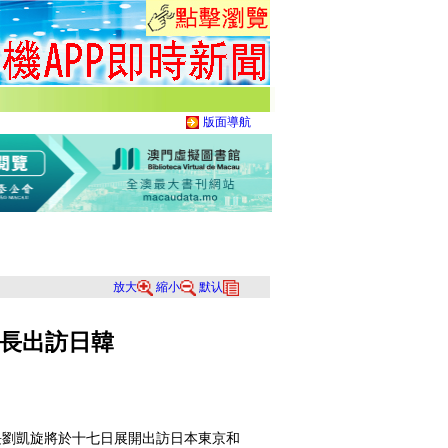
版面導航
放大
縮小
默认
長出訪日韓
劉凱旋將於十七日展開出訪日本東京和