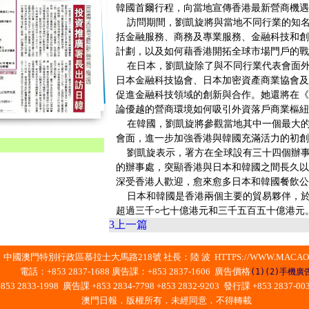
韓國首爾行程，向當地宣傳香港最新營商機遇
訪問期間，劉凱旋將與當地不同行業的知名
括金融服務、商務及專業服務、金融科技和創
計劃，以及如何藉香港開拓全球市場門戶的戰
在日本，劉凱旋除了與不同行業代表會面外，
日本金融科技協會、日本加密資產商業協會及
促進金融科技領域的創新與合作。她還將在《
論優越的營商環境如何吸引外資落戶商業樞紐
在韓國，劉凱旋將參觀當地其中一個最大的初
會面，進一步加強香港與韓國充滿活力的初創
劉凱旋表示，署方在全球設有三十四個辦事
的辦事處，突顯香港與日本和韓國之間長久以
深受香港人歡迎，愈來愈多日本和韓國餐飲公
日本和韓國是香港兩個主要的貿易夥伴，於
超過三千○七十億港元和三千五百五十億港元
3
上一篇