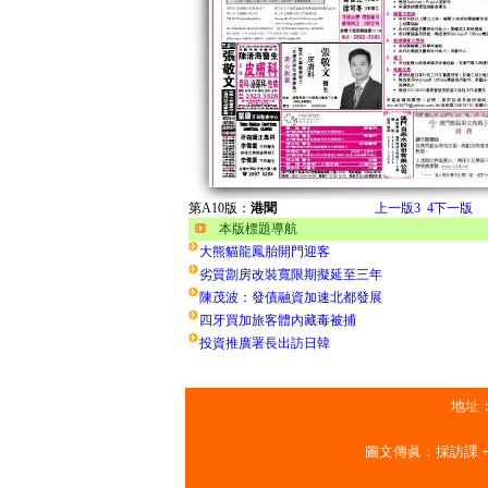
第A10版：
港聞
上一版
3
4
下一版
本版標題導航
大熊貓龍鳳胎開門迎客
劣質劏房改裝寬限期擬延至三年
陳茂波：發債融資加速北都發展
四牙買加旅客體內藏毒被捕
投資推廣署長出訪日韓