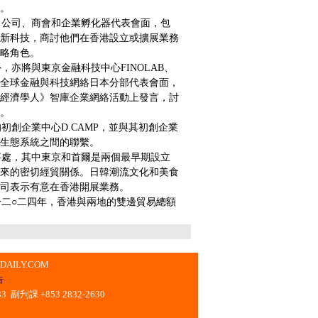
。
公司、商會和企業孵化器代表會面，包
新科技，商討他們在香港設立或擴展業務
略角色。
亦將與東京金融科技中心FINOLAB、
全球金融與科技網絡日本分部代表會面，
經濟學人》智庫企業網絡活動上發言，討
。
創企業中心D.CAMP，並與其初創企業
生態系統之間的聯繫。
處，其中東京和首爾是兩個最早期設立
來的密切經貿關係。日韓潮流文化和美食
司表示有意在香港開展業務。
二○二四年，香港與兩地的雙邊貿易總額
。