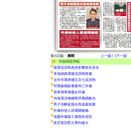
第A02版：
澳聞
上一版
3
4
下一版
本版標題導航
路環流浪狗為患影響衛生安全
本地婦路環被流浪狗咬傷
去年市署誘捕五百七流浪狗
司警破兩販毒案拘三外僱
貨車倒車撞傷女外僱
內地漢涉換錢呃卅萬碼輸光
男子涉醉駕撞水馬逃責投案
外僱持他人證通關被截
地盤外僱疑工傷骨折送院
氹空置別墅火警列縱火