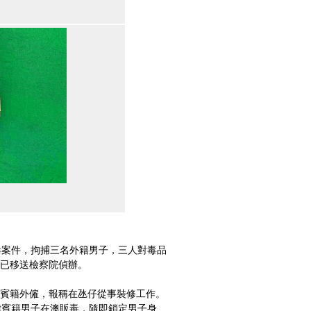
案件，拘捕三名外籍男子，三人對毒品
已移送檢察院偵辦。
菲律賓籍外僱，報稱在氹仔從事裝修工作。
賓籍男子在澳販毒，隨即鎖定男子身