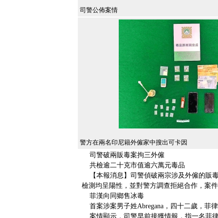
司警公佈案情
警方在兩名印尼籍外僱家中搜出可卡因
司警破兩販毒案拘三外僱
共檢逾二十克市值逾六萬元毒品
【本報消息】司警偵破兩宗涉及外僱的販毒
檢測均呈陽性，並對警方調查拒絕合作，案件
菲漢向同鄉售冰毒
首案涉案男子姓Abregana，四十二歲，
案情顯示，司警早前接獲情報，指一名菲律