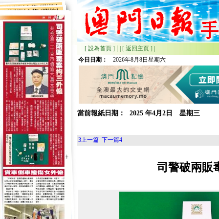
|
[ 設為首頁 ]
|
[ 返回主頁 ]
|
今日日期：
2026年8月8日星期六
當前報紙日期：
2025
年
4月
2日 星期
三
3
上一篇
下一篇
4
司警破兩販