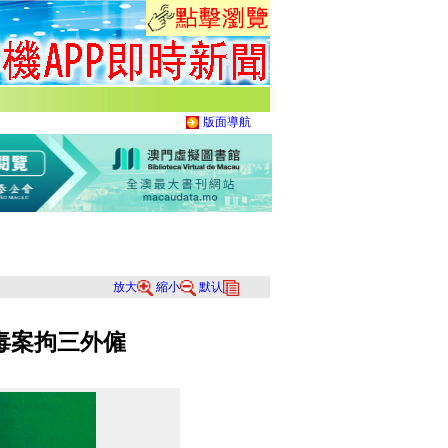
版面導航
放大
縮小
默认
毒案拘三外僱