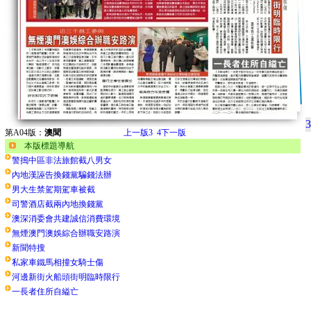
3
第A04版：
澳聞
上一版
3
4
下一版
本版標題導航
警搗中區非法旅館截八男女
內地漢誣告換錢黨騙錢法辦
男大生禁駕期駕車被截
司警酒店截兩內地換錢黨
澳深消委會共建誠信消費環境
無煙澳門澳娛綜合辦職安路演
新聞特搜
私家車鐵馬相撞女騎士傷
河邊新街火船頭街明臨時限行
一長者住所自縊亡