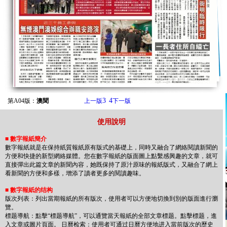
3
4
第A04版：
澳聞
上一版
下一版
使用說明
■
數字報紙簡介
數字報紙就是在保持紙質報紙原有版式的基礎上，同時又融合了網絡閱讀新聞的
方便和快捷的新型網絡媒體。您在數字報紙的版面圖上點繫感興趣的文章，就可
直接彈出此篇文章的新聞內容，她既保持了原汁原味的報紙版式，又融合了網上
看新聞的方便和多樣，增添了讀者更多的閱讀趣味。
■
數字報紙的结构
版次列表：列出當期報紙的所有版次，使用者可以方便地切換到別的版面進行瀏
覽。
標题導航：點擊“標题導航”，可以通覽當天報紙的全部文章標题。點擊標题，進
入文章或圖片頁面。 日曆检索：使用者可通过日曆方便地进入當前版次的歷史