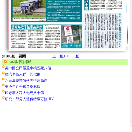
第B06版：
要聞
上一版
3
4
下一版
本版標題導航
美中國公民嚴重車禍五死八傷
德汽車衝人群一死七傷
八百萬硬幣散落美得州高速
美今年近千孩童染麻疹
印寺廟人踩人七死八十傷
研究：部分人遺傳特徵可控HIV