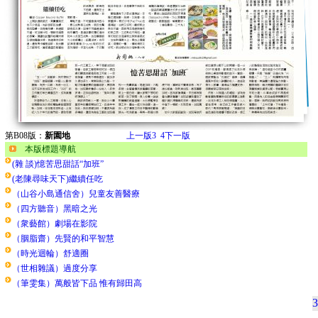
第B08版：
新園地
上一版
3
4
下一版
本版標題導航
(雜 談)憶苦思甜話“加班”
(老陳尋味天下)繼續任吃
（山谷小島通信舍）兒童友善醫療
（四方聽音）黑暗之光
（衆藝館）劇場在影院
（胭脂齋）先賢的和平智慧
（時光迴輪）舒適圈
（世相雜議）過度分享
（筆雯集）萬般皆下品 惟有歸田高
3