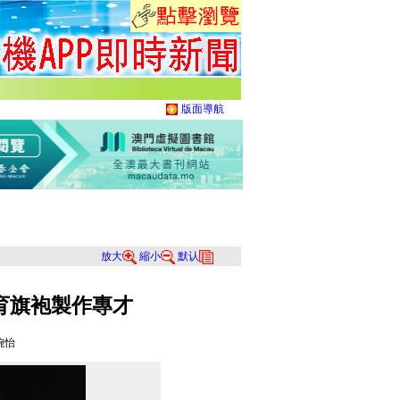
版面導航
放大
縮小
默认
育旗袍製作專才
婉怡