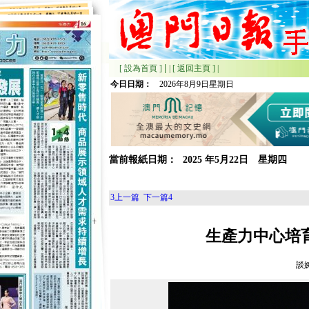
|
[ 設為首頁 ]
|
[ 返回主頁 ]
|
今日日期：
2026年8月9日星期日
當前報紙日期：
2025
年
5月
22日 星期
四
3
上一篇
下一篇
4
生產力中心培
談