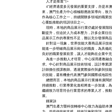
人才是推進“1+
4”經濟適度多元發展的重要支撐，亦是本
來，澳門生產力中心積極順應政策導向，致力
作為核心工作之一，持續開辦多領域的職業技
心重點推動的培訓項目之一。
現時，本地的商品展示行業仍處於發展階段
斷提升，但迫於人力成本壓力，許多企業往往
品展示工作的專業性不足，難以充分發揮商品
針對這一現象，世界技能大賽商品展示技術
能進一步明確商品展示崗位的職責，為具備此
良好的職業發展前景，讓人才能夠在企業中充
為進一步推動人才培育，中心採用產教融合
求。中心針對商品展示技術領域，設計專業課
計師擔任授課教師。透過實際操作與參與技能
示技能，還有機會代表澳門參與國際或地區性
總體而言，本地的商品展示行業擁有廣闊的
持續推動，行業專業化進程將進一步加速，為
繼續致力培育符合行業需求的專業人才，推動
展。
鍾家詠
澳門生產力暨科技轉移中心致力為協助本澳
力，並提供技術支援、技術設施和培訓，使提