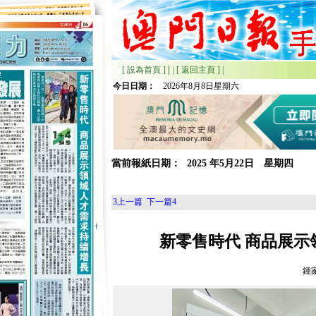
|
[ 設為首頁 ]
|
[ 返回主頁 ]
|
今日日期：
2026年8月8日星期六
當前報紙日期：
2025
年
5月
22日 星期
四
3
上一篇
下一篇
4
新零售時代 商品展示
鍾