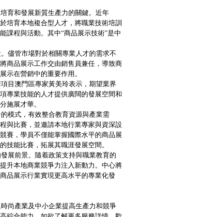
澳培育和發展新質生產力的關鍵。近年
於培育本地複合型人才，將職業技術培訓
能課程與活動。其中“商品展示技術”是中
。儘管市場對於相關專業人才的需求不
將商品展示工作交由銷售員兼任，導致商
展示在營銷中的重要作用。
項目澳門區專家黃美玲表示，期望業界
項專業技能的人才提供廣闊的發展空間和
分施展才華。
的模式，有效整合教育資源與產業需
程與比賽，並邀請本地行業專家與資深設
競賽，學員不僅能掌握國際水平的商品展
的技能比賽，拓展其職涯發展空間。
發展前景。隨着政策支持與職業教育的
提升本地商業競爭力注入新動力。中心將
商品展示行業實現更高水平的專業化發
時尚產業及中小企業提高生產力和競爭
高綜合能力。如欲了解更多服務詳情，歡