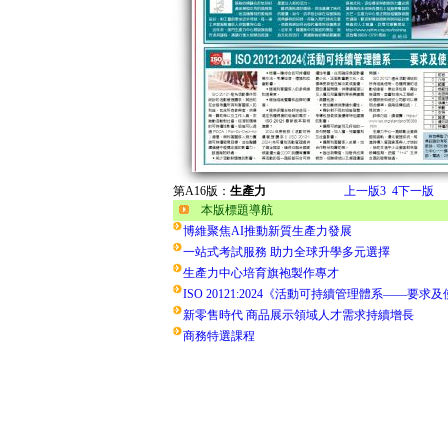
第A16版：
生產力
上一版
3
4
下一版
本版標題導航
博維聚焦AI推動新質生產力發展
一站式考試服務 助力全球升學多元選擇
生產力中心培育旗袍製作專才
ISO 20121:2024《活動可持續管理體系——要求
新零售時代 商品展示領域人才需求持續增長
商務特選課程