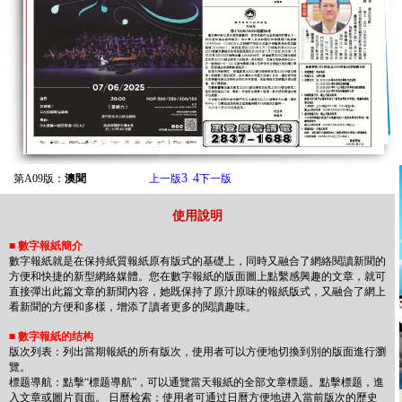
3
4
第A09版：
澳聞
上一版
下一版
使用說明
■
數字報紙簡介
數字報紙就是在保持紙質報紙原有版式的基礎上，同時又融合了網絡閱讀新聞的
方便和快捷的新型網絡媒體。您在數字報紙的版面圖上點繫感興趣的文章，就可
直接彈出此篇文章的新聞內容，她既保持了原汁原味的報紙版式，又融合了網上
看新聞的方便和多樣，增添了讀者更多的閱讀趣味。
■
數字報紙的结构
版次列表：列出當期報紙的所有版次，使用者可以方便地切換到別的版面進行瀏
覽。
標题導航：點擊“標题導航”，可以通覽當天報紙的全部文章標题。點擊標题，進
入文章或圖片頁面。 日曆检索：使用者可通过日曆方便地进入當前版次的歷史