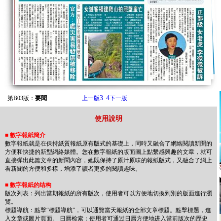
3
4
第B03版：
要聞
上一版
下一版
使用說明
■
數字報紙簡介
數字報紙就是在保持紙質報紙原有版式的基礎上，同時又融合了網絡閱讀新聞的
方便和快捷的新型網絡媒體。您在數字報紙的版面圖上點繫感興趣的文章，就可
直接彈出此篇文章的新聞內容，她既保持了原汁原味的報紙版式，又融合了網上
看新聞的方便和多樣，增添了讀者更多的閱讀趣味。
■
數字報紙的结构
版次列表：列出當期報紙的所有版次，使用者可以方便地切換到別的版面進行瀏
覽。
標题導航：點擊“標题導航”，可以通覽當天報紙的全部文章標题。點擊標题，進
入文章或圖片頁面。 日曆检索：使用者可通过日曆方便地进入當前版次的歷史