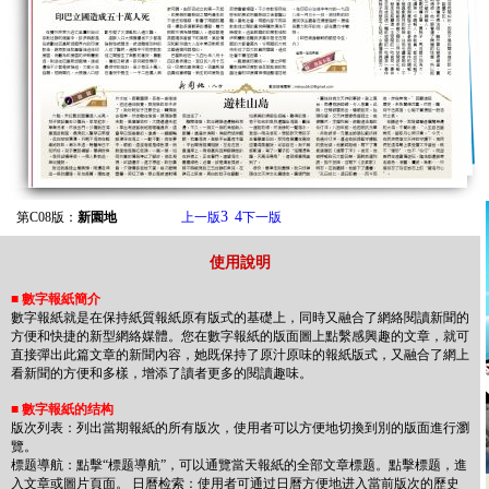
3
4
第C08版：
新園地
上一版
下一版
使用說明
■
數字報紙簡介
數字報紙就是在保持紙質報紙原有版式的基礎上，同時又融合了網絡閱讀新聞的
方便和快捷的新型網絡媒體。您在數字報紙的版面圖上點繫感興趣的文章，就可
直接彈出此篇文章的新聞內容，她既保持了原汁原味的報紙版式，又融合了網上
看新聞的方便和多樣，增添了讀者更多的閱讀趣味。
■
數字報紙的结构
版次列表：列出當期報紙的所有版次，使用者可以方便地切換到別的版面進行瀏
覽。
標题導航：點擊“標题導航”，可以通覽當天報紙的全部文章標题。點擊標题，進
入文章或圖片頁面。 日曆检索：使用者可通过日曆方便地进入當前版次的歷史