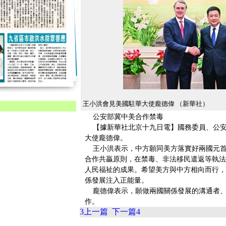
王小洪會見美國駐華大使龐德偉 （新華社）
公安部冀中美合作禁毒
【據新華社北京十九日電】國務委員、公安
大使龐德偉。
王小洪表示，中方願同美方落實好兩國元首
合作共贏原則，在禁毒、非法移民遣返等執法
人民福祉的成果。希望美方與中方相向而行，
係發展注入正能量。
龐德偉表示，願做兩國關係發展的溝通者、
作。
3
上一篇
下一篇
4