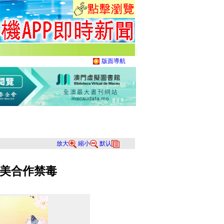
版面導航
放大
縮小
默认
美合作禁毒