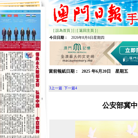
|
[ 設為首頁 ]
|
[ 返回主頁 ]
|
今日日期：
2026年8月6日星期四
當前報紙日期：
2025
年
6月
20日 星期
五
3
上一篇
下一篇
4
公安部冀中