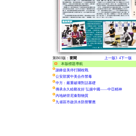
第B03版：
要聞
上一版
3
4
下一版
本版標題導航
謝鋒促美停打關稅戰
公安部冀中美合作禁毒
中方：嚴重破壞對話基礎
傳承永久睦鄰友好 弘揚中國——中亞精神
內地納管尼秦類物質
九省區市啟洪水防禦響應