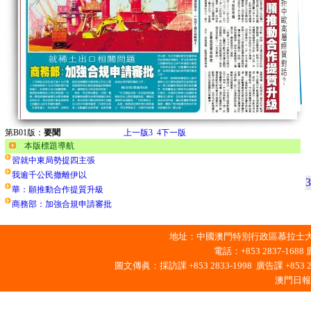
第B01版：
要聞
上一版
3
4
下一版
本版標題導航
習就中東局勢提四主張
我逾千公民撤離伊以
3
華：願推動合作提質升級
商務部：加強合規申請審批