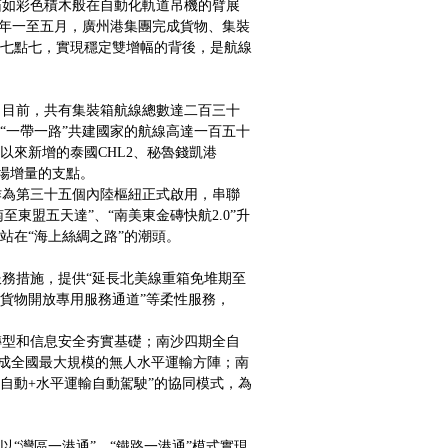
如彩色積木般在自動化軌道吊機的臂展
今年一至五月，廣州港集團完成貨物、集裝
七點七，實現穩定雙增幅的背後，是航線
目前，共有集裝箱航線總數達二百三十
“一帶一路”共建國家的航線高達一百五十
以來新增的泰國CHL2、秘魯錢凱港
市場增量的支點。
為第三十五個內陸樞紐正式啟用，串聯
至東盟五天達”、“南美東金磚快航2.0”升
站在“海上絲綢之路”的潮頭。
務措施，提供“延長北美線重箱免堆期至
貨物開放專用服務通道”等柔性服務，
型和信息安全夯實基礎；南沙四期全自
形成全國最大規模的無人水平運輸方陣；南
自動+水平運輸自動駕駛”的協同模式，為
“灣區一港通”、“鐵路一港通”模式實現