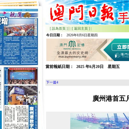
|
[ 設為首頁 ]
|
[ 返回主頁 ]
|
今日日期：
2026年8月6日星期四
當前報紙日期：
2025
年
6月
20日 星期
五
下一篇
4
廣州港首五