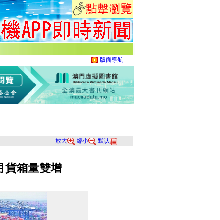
版面導航
放大
縮小
默认
月貨箱量雙增