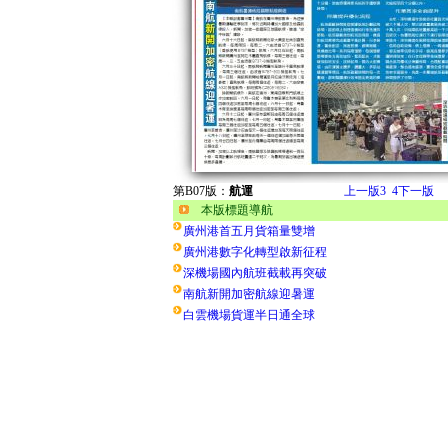
第B07版：
航運
上一版
3
4
下一版
本版標題導航
廣州港首五月貨箱量雙增
廣州港數字化轉型啟新征程
深機場國內航班截載再突破
南航新開加密航線迎暑運
白雲機場貨運半日通全球