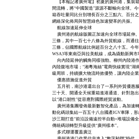
【本報記者廣州電】初夏的廣州港，集裝箱
間流轉，將“中國製造”源源不斷輸向全球。
箱吞吐量同比分別增長百分之三點六、百分之
網絡深化佈局與智慧綠色加速變革的共振。
航線加速延伸全球
廣州港的航線版圖正加速向全球市場延伸。
三條，其中一百七十八條為外貿航線，而通往
三條，佔國際航線比例超百分之八十五。今年
WSA3等東南亞與拉美航線，成為撬動新興
向內陸延伸的觸角同樣強勁。柳州內陸港作
內陸腹地市場；“湘粵海絲”電商快線實現“湖南
級周班，持續擴大物流時效優勢，讓內陸企業
優惠措施促進外貿
五月初，南沙港還出台了一系列外貿優惠服
三十天、開通全天候重箱進港通道、針對急出
以“港口韌性”從容應對國際經貿波動。
廣州港集團發佈最新數智化產品，為加速轉
動化碼頭集結一百五十八台國產IGV車隊，
沙三期打造“前沿設備遠控半自動+堆場設備全
傳統碼頭轉型升級提供“廣州樣本”。
多式聯運覆蓋廣泛
廣州港港口作業信息進入“數字秒聯”時代。以