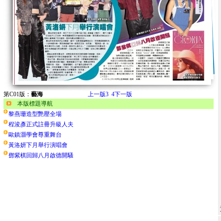
第C01版：
藝海
上一版
3
4
下一版
本版標題導航
黎燕珊造型艷壓全場
程浚彥正式註冊升級人夫
歐鎮灝學會尊重舞台
黃洛妍下月舉行演唱會
鄧紫棋回歸八月啟德開騷