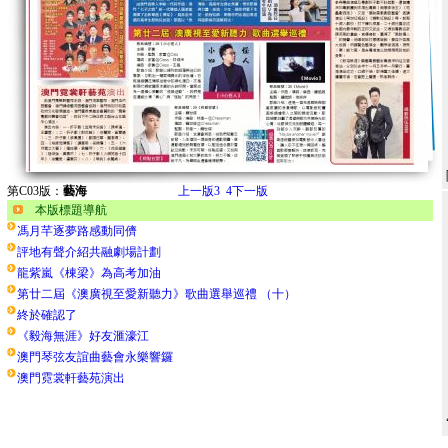
第C03版：
藝海
上一版
3
4
下一版
本版標題導航
馮月芊逐夢路感動同儕
評地有聲介紹共融劇場計劃
龍紫嵐《棟梁》為高考加油
第廿二屆《澳廣視至愛新聽力》歌曲選舉巡禮 （十）
終於確認了
《毅海無涯》好友滙濠江
澳門琴弦友誼曲藝會永樂響鑼
澳門霓裳軒藝苑演出