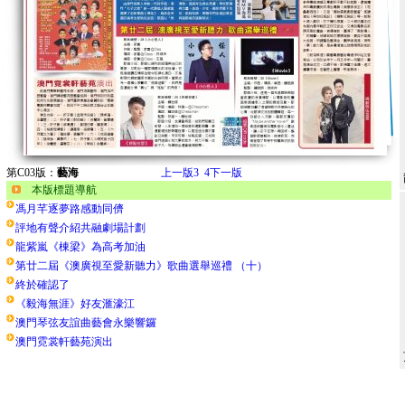
第C03版：
藝海
上一版
3
4
下一版
本版標題導航
馮月芊逐夢路感動同儕
評地有聲介紹共融劇場計劃
龍紫嵐《棟梁》為高考加油
第廿二屆《澳廣視至愛新聽力》歌曲選舉巡禮 （十）
終於確認了
《毅海無涯》好友滙濠江
澳門琴弦友誼曲藝會永樂響鑼
澳門霓裳軒藝苑演出