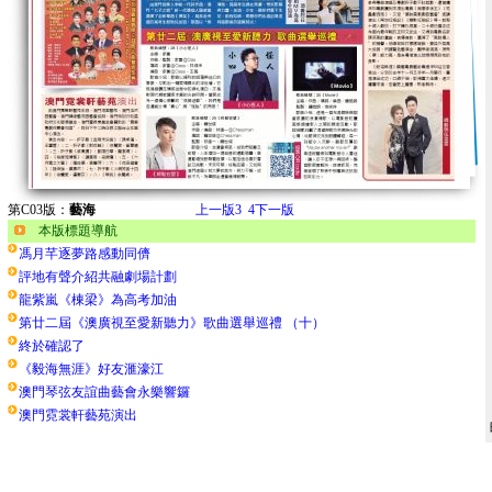
第C03版：
藝海
上一版
3
4
下一版
本版標題導航
馮月芊逐夢路感動同儕
評地有聲介紹共融劇場計劃
龍紫嵐《棟梁》為高考加油
第廿二屆《澳廣視至愛新聽力》歌曲選舉巡禮 （十）
終於確認了
《毅海無涯》好友滙濠江
澳門琴弦友誼曲藝會永樂響鑼
澳門霓裳軒藝苑演出