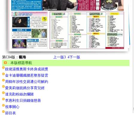
第C04版：
藝海
上一版
3
4
下一版
本版標題導航
靚佬湯獲奧斯卡終身成就獎
金卡迪珊曬纖腰惹整形疑雲
周鶴年涉性交易遭公司解約
愛美莉做靚媽分享育兒經
達克勸粉絲勿爛賭
李惠利生日捐錢做慈善
視事關心
節目表