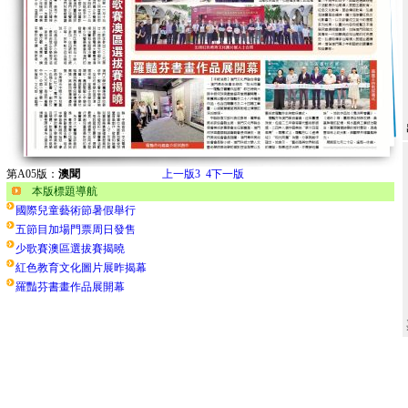
第A05版：
澳聞
上一版
3
4
下一版
本版標題導航
國際兒童藝術節暑假舉行
五節目加場門票周日發售
少歌賽澳區選拔賽揭曉
紅色教育文化圖片展昨揭幕
羅豔芬書畫作品展開幕