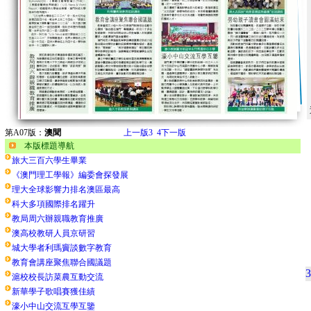
第A07版：
澳聞
上一版
3
4
下一版
本版標題導航
旅大三百六學生畢業
《澳門理工學報》編委會探發展
理大全球影響力排名澳區最高
科大多項國際排名躍升
教局周六辦親職教育推廣
澳高校教研人員京研習
城大學者利瑪竇談數字教育
教育會講座聚焦聯合國議題
3
滬校校長訪菜農互動交流
新華學子歌唱賽獲佳績
濠小中山交流互學互鑒