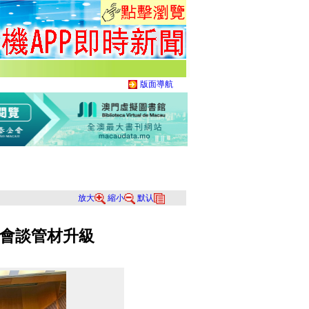
版面導航
放大
縮小
默认
會談管材升級