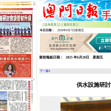
|
[ 設為首頁 ]
|
[ 返回主頁 ]
|
今日日期：
2026年8月7日星期五
當前報紙日期：
2025
年
6月
20日 星期
五
下一篇
4
供水設施研討