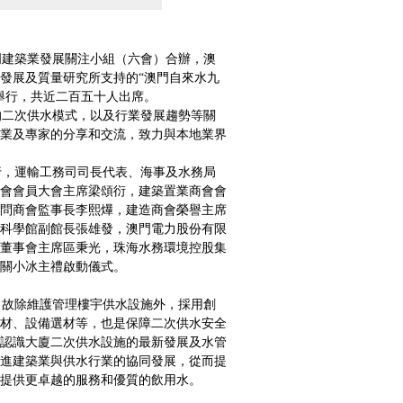
建築業發展關注小組（六會）合辦，澳
發展及質量研究所支持的“澳門自來水九
舉行，共近二百五十人出席。
二次供水模式，以及行業發展趨勢等關
業及專家的分享和交流，致力與本地業界
，運輸工務司司長代表、海事及水務局
會會員大會主席梁頌衍，建築置業商會會
問商會監事長李熙爗，建造商會榮譽主席
科學館副館長張雄發，澳門電力股份有限
董事會主席區秉光，珠海水務環境控股集
關小冰主禮啟動儀式。
故除維護管理樓宇供水設施外，採用創
材、設備選材等，也是保障二次供水安全
認識大廈二次供水設施的最新發展及水管
進建築業與供水行業的協同發展，從而提
提供更卓越的服務和優質的飲用水。