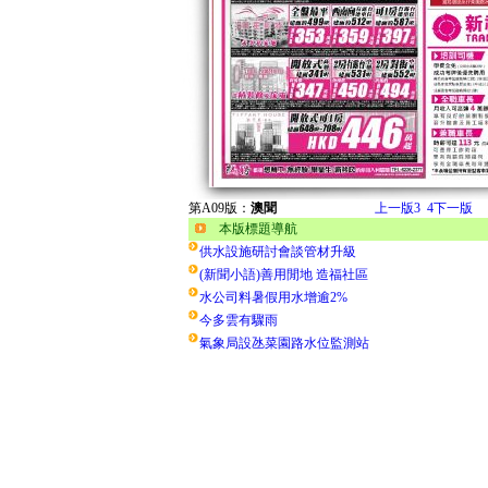
第A09版：
澳聞
上一版
3
4
下一版
本版標題導航
供水設施研討會談管材升級
(新聞小語)善用閒地 造福社區
水公司料暑假用水增逾2%
今多雲有驟雨
氣象局設氹菜園路水位監測站