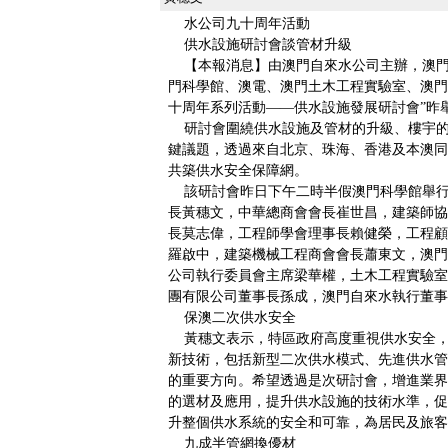
水公司九十周年活動
供水設施研討會談管材升級
【本報消息】由澳門自來水公司主辦，澳門
門科學館、澳電、澳門土木工程實驗室、澳門
十周年系列活動——供水設施發展研討會”昨
研討會圍繞供水設施及管材的升級、樓宇的
鍵議題，透過來自北京、珠海、香港及本澳同
共築供水安全保障網。
該研討會昨日下午二時半假澳門科學館舉行
長黃穗文，中華總商會會長崔世昌，建築師協
長莫志偉，工程師學會理事長賴健榮，工程顧
羅啟中，建築機械工程商會會長蕭東文，澳門
公司執行委員會主席梁華權，土木工程實驗室
團有限公司董事長孫成，澳門自來水執行董事
保澳二次供水安全
黃穗文表示，特區政府高度重視供水安全，
新技術，包括新型二次供水模式、先進供水管
的重要方向。希望透過是次研討會，增進業界
的選材及應用，提升供水設施的技術水準，促
升整個供水系統的安全和可靠，為居民及旅客
九成半管網換優材