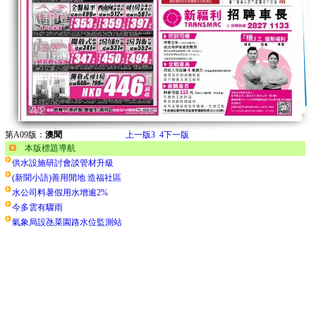
第A09版：
澳聞
上一版
3
4
下一版
本版標題導航
供水設施研討會談管材升級
(新聞小語)善用閒地 造福社區
水公司料暑假用水增逾2%
今多雲有驟雨
氣象局設氹菜園路水位監測站