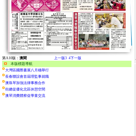
第A10版：
澳聞
上一版
3
4
下一版
本版標題導航
大灣區國際書展八月穗舉行
長春聯誼會首屆理監事就職
澳珠琴加強法律事務合作
街總促優化北區休憩空間
澳琴消費體察促學童交流