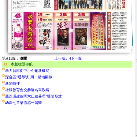
第A13版：
澳聞
上一版
3
4
下一版
本版標題導航
群力智庫促中小企創新破局
深合區“通琴號”周一起增兩線
新聞特搜
社服教育會交參選名單政綱
黑沙環政綜周六日續受理“聲請發放”
幼園七童染流感一留醫