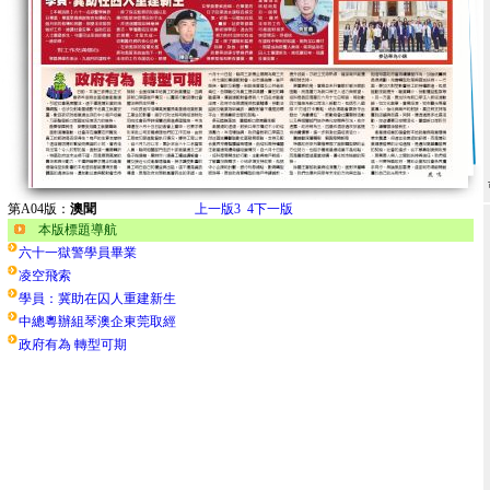
第A04版：
澳聞
上一版
3
4
下一版
本版標題導航
六十一獄警學員畢業
凌空飛索
學員：冀助在囚人重建新生
中總粵辦組琴澳企東莞取經
政府有為 轉型可期