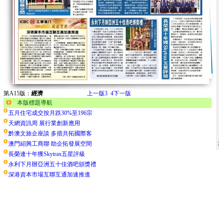
第A15版：
經濟
上一版
3
4
下一版
本版標題導航
五月住宅成交按月跌30%至196宗
天網資訊周 展行業創新應用
黔澳文旅企座談 多措共拓國際客
澳門紹興工商聯 助企拓發展空間
長榮連十年獲Skytrax五星評級
永利下月辦亞洲五十佳酒吧頒獎禮
深港資本市場互聯互通加速推進