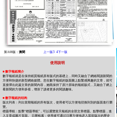
3
4
第A08版：
澳聞
上一版
下一版
使用說明
■
數字報紙簡介
數字報紙就是在保持紙質報紙原有版式的基礎上，同時又融合了網絡閱讀新聞的
方便和快捷的新型網絡媒體。您在數字報紙的版面圖上點繫感興趣的文章，就可
直接彈出此篇文章的新聞內容，她既保持了原汁原味的報紙版式，又融合了網上
看新聞的方便和多樣，增添了讀者更多的閱讀趣味。
■
數字報紙的结构
版次列表：列出當期報紙的所有版次，使用者可以方便地切換到別的版面進行瀏
覽。
標题導航：點擊“標题導航”，可以通覽當天報紙的全部文章標题。點擊標题，進
入文章或圖片頁面。 日曆检索：使用者可通过日曆方便地进入當前版次的歷史