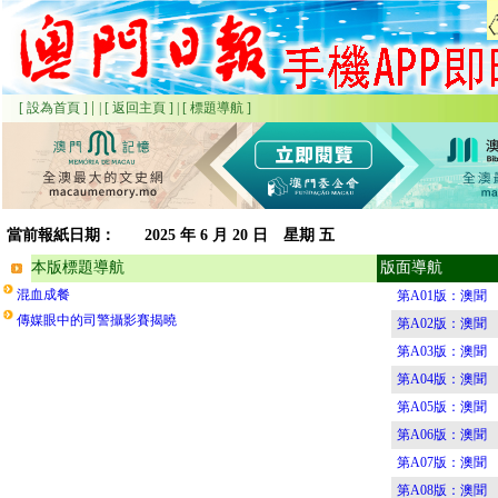
|
[ 設為首頁 ]
|
[ 返回主頁 ]
|
[ 標題導航 ]
當前報紙日期：
2025
年 6 月 20 日 星期
五
本版標題導航
版面導航
混血成餐
第A01版：澳聞
傳媒眼中的司警攝影賽揭曉
第A02版：澳聞
第A03版：澳聞
第A04版：澳聞
第A05版：澳聞
第A06版：澳聞
第A07版：澳聞
第A08版：澳聞