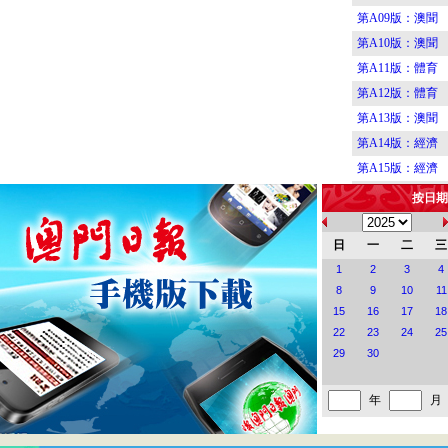
第A09版：澳聞
第A10版：澳聞
第A11版：體育
第A12版：體育
第A13版：澳聞
第A14版：經濟
第A15版：經濟
第A16版：港聞
按日期
第B01版：要聞
第B02版：要聞
日
一
二
三
第B03版：要聞
1
2
3
4
8
9
10
11
第B04版：要聞
15
16
17
18
第B05版：要聞
22
23
24
25
第B06版：圖刋
29
30
第B07版：航運
第B08版：消閒
年
月
第C01版：藝海
第C02版：藝海