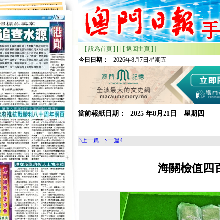
|
[ 設為首頁 ]
|
[ 返回主頁 ]
|
今日日期：
2026年8月7日星期五
當前報紙日期：
2025
年
8月
21日 星期
四
3
上一篇
下一篇
4
海關檢值四