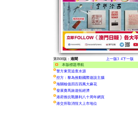
第B08版：
港聞
上一版
3
4
下一版
本版標題導航
警方東莞追查水源
控方：黎為推動國際遊說主腦
海關檢值四百四萬大麻花
發展賽馬旅遊拓經濟
港府推抗戰勝利八十周年網頁
港交所取消恆大上市地位