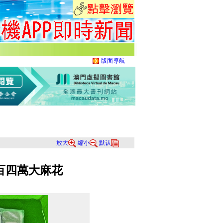
版面導航
放大
縮小
默认
百四萬大麻花