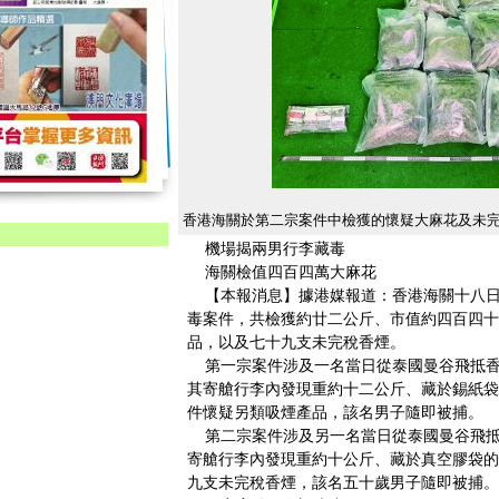
香港海關於第二宗案件中檢獲的懷疑大麻花及未
機場揭兩男行李藏毒
海關檢值四百四萬大麻花
【本報消息】據港媒報道：香港海關十八日
毒案件，共檢獲約廿二公斤、市值約四百四十
品，以及七十九支未完稅香煙。
第一宗案件涉及一名當日從泰國曼谷飛抵香
其寄艙行李內發現重約十二公斤、藏於錫紙袋
件懷疑另類吸煙產品，該名男子隨即被捕。
第二宗案件涉及另一名當日從泰國曼谷飛抵
寄艙行李內發現重約十公斤、藏於真空膠袋的
九支未完稅香煙，該名五十歲男子隨即被捕。