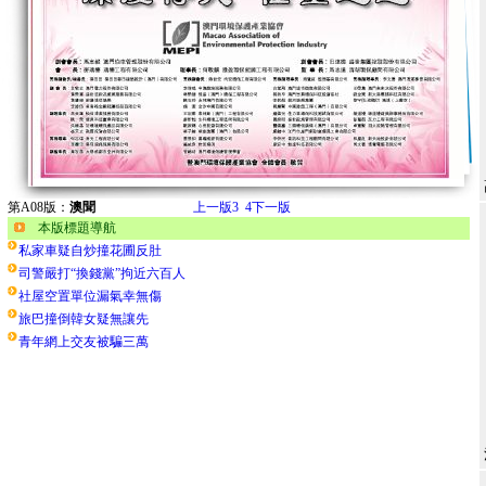
第A08版：
澳聞
上一版
3
4
下一版
本版標題導航
私家車疑自炒撞花圃反肚
司警嚴打“換錢黨”拘近六百人
社屋空置單位漏氣幸無傷
旅巴撞倒韓女疑無讓先
青年網上交友被騙三萬