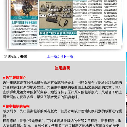
3
4
第B02版：
要聞
上一版
下一版
使用說明
■
數字報紙簡介
數字報紙就是在保持紙質報紙原有版式的基礎上，同時又融合了網絡閱讀新聞的
方便和快捷的新型網絡媒體。您在數字報紙的版面圖上點繫感興趣的文章，就可
直接彈出此篇文章的新聞內容，她既保持了原汁原味的報紙版式，又融合了網上
看新聞的方便和多樣，增添了讀者更多的閱讀趣味。
■
數字報紙的结构
版次列表：列出當期報紙的所有版次，使用者可以方便地切換到別的版面進行瀏
覽。
標题導航：點擊“標题導航”，可以通覽當天報紙的全部文章標题。點擊標题，進
入文章或圖片頁面。 日曆检索：使用者可通过日曆方便地进入當前版次的歷史