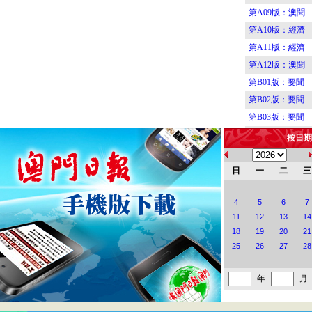
第A09版：澳聞
第A10版：經濟
第A11版：經濟
第A12版：澳聞
第B01版：要聞
第B02版：要聞
第B03版：要聞
第B04版：要聞
按日期
第B05版：要聞
第B06版：圖刋
日
一
二
三
第B07版：港聞
4
5
6
7
第B08版：新園
11
12
13
14
第C01版：藝海
18
19
20
21
第C02版：藝海
25
26
27
28
第C03版：藝海
第C04版：藝海
年
月
第C05版：食經
第C06版：閱讀