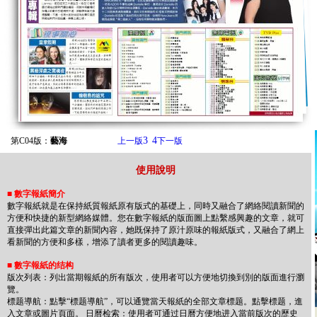
3
4
第C04版：
藝海
上一版
下一版
使用說明
■
數字報紙簡介
數字報紙就是在保持紙質報紙原有版式的基礎上，同時又融合了網絡閱讀新聞的
方便和快捷的新型網絡媒體。您在數字報紙的版面圖上點繫感興趣的文章，就可
直接彈出此篇文章的新聞內容，她既保持了原汁原味的報紙版式，又融合了網上
看新聞的方便和多樣，增添了讀者更多的閱讀趣味。
■
數字報紙的结构
版次列表：列出當期報紙的所有版次，使用者可以方便地切換到別的版面進行瀏
覽。
標题導航：點擊“標题導航”，可以通覽當天報紙的全部文章標题。點擊標题，進
入文章或圖片頁面。 日曆检索：使用者可通过日曆方便地进入當前版次的歷史