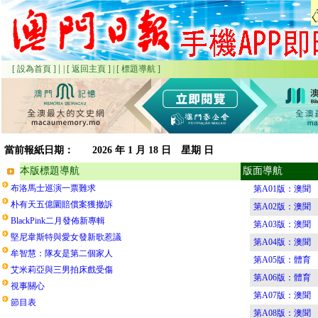
|
[ 設為首頁 ]
|
[ 返回主頁 ]
|
[ 標題導航 ]
當前報紙日期：
2026
年 1 月 18 日 星期
日
本版標題導航
版面導航
布洛馬士巡演一票難求
第A01版：澳聞
朴有天五億圜賠償案獲撤訴
第A02版：澳聞
BlackPink二月發佈新專輯
第A03版：澳聞
堅尼韋斯特與愛女發新歌惹議
第A04版：澳聞
牟智慧：隊友是第二個家人
第A05版：體育
艾米莉亞與三男拍床戲受傷
第A06版：體育
視事關心
第A07版：澳聞
節目表
第A08版：澳聞