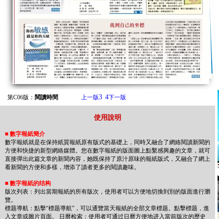
3
4
第C06版：
閱讀時間
上一版
下一版
使用說明
■
數字報紙簡介
數字報紙就是在保持紙質報紙原有版式的基礎上，同時又融合了網絡閱讀新聞的
方便和快捷的新型網絡媒體。您在數字報紙的版面圖上點繫感興趣的文章，就可
直接彈出此篇文章的新聞內容，她既保持了原汁原味的報紙版式，又融合了網上
看新聞的方便和多樣，增添了讀者更多的閱讀趣味。
■
數字報紙的结构
版次列表：列出當期報紙的所有版次，使用者可以方便地切換到別的版面進行瀏
覽。
標题導航：點擊“標题導航”，可以通覽當天報紙的全部文章標题。點擊標题，進
入文章或圖片頁面。 日曆检索：使用者可通过日曆方便地进入當前版次的歷史