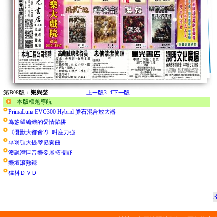
第B08版：
樂與聲
上一版
3
4
下一版
本版標題導航
PrimaLuna EVO300 Hybrid 膽石混合放大器
為慾望編織的愛情陷阱
《優獸大都會2》叫座力強
華爾頓大提琴協奏曲
澳融灣區音樂發展拓視野
樂壇滚熱辣
猛料ＤＶＤ
3