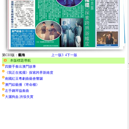
第C03版：
藝海
上一版
3
4
下一版
本版標題導航
四樂手奏出澳門故事
《我正在搖擺》探索跨界新維度
南國紅豆粵劇曲藝會響鑼
澳門綜藝播《寄命櫃》
左手鋼琴協奏曲
大灑狗血 誇張失實