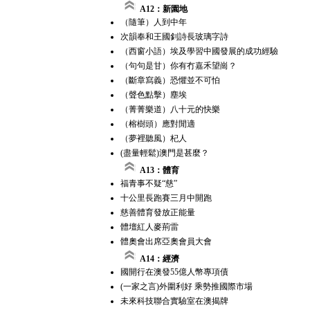
A12：新園地
（隨筆）人到中年
次韻奉和王國釗詩長玻璃字詩
（西窗小語）埃及學習中國發展的成功經驗
（句句是甘）你有冇嘉禾望崗？
（斷章寫義）恐懼並不可怕
（聲色點擊）塵埃
（菁菁樂道）八十元的快樂
（榕樹頭）應對閒適
（夢裡聽風）杞人
(盡量輕鬆)澳門是甚麼？
A13：體育
福青事不疑“慈”
十公里長跑賽三月中開跑
慈善體育發放正能量
體壇紅人麥荊雷
體奧會出席亞奧會員大會
A14：經濟
國開行在澳發55億人幣專項債
(一家之言)外圍利好 乘勢推國際市場
未來科技聯合實驗室在澳揭牌