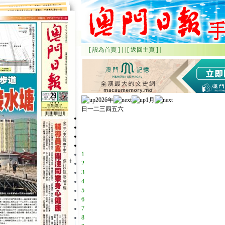
[ 設為首頁 ]
|
|
[ 返回主頁 ]
|
2026年
1月
日
一
二
三
四
五
六
1
2
3
4
5
6
7
8