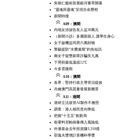
朱炳仁藝術首展銀河薈萃開幕
“靈魂與靈魂”呈現生命歷程
新聞特搜
A09：澳聞
內地女涉誣告友人盜30萬元
（新聞小語）多層面留人 護學生身心
女子趁機盜同房六萬財物
警籲提防“水費逾期”釣魚短訊
兩女子疑墮刷單詐騙失九萬
下周初最低溫或12℃
今多雲微雨
A10：澳聞
各界：堅持行政主導管治提效
共繪澳門高質量發展新圖景
A11：港聞
港研立法規管AI製作不雅照
調查：港人移民意向降低
把握“十五五”創新局
衛署料尼帕病毒傳入風險低
外滙基金去年投資賺3,310億
邵逸夫獎增計算機科學獎