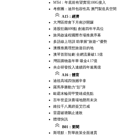
MTel：年底前有望實現100G接入
考察團：迪拜包容性高 澳門製造具空間
A15：經濟
大灣區燈會下月南沙開鑼
港股狂飆699點 創逾四年半高位
旅局啟遠程國際市場推廣序幕
多語線上培訓 助掌握“旅遊+”優勢
澳獲推薦理想旅遊目的地
澳琴首部短劇 全網流量破1.1億
灣區購物嘉年華 吸金4.17億
央企研發投入連續四年逾萬億
A16：體育
迪祖高域四強撼辛拿
羅馬爭勝動力“彭”湃
歐霸末輪荷甲雙雄成焦點
百年世盃決賽場地懸而未決
維拉千八萬鎊簽艾巴咸
雷霆破塘鵝止連敗
體壇快訊
B01：要聞
斯塔默：對華政策全面連貫