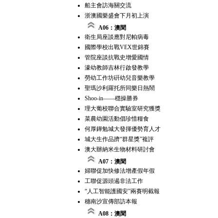
船主會訪海關交流
浙澳國樂盛會下月初上演
A06：澳聞
衛生局座談應對尼帕病毒
國際學校出戰VEX世錦賽
管院座談抗戰史增愛國情
濠幼教師吉林行啟發教學
勞幼工作坊硏幼兒音樂教學
聖瑪沙利羅托所同樂日熱鬧
Shoo-in——穩操勝券
理大葡校聯合實驗室研究獲獎
菜農幼園活動倡珍惜糧食
何厚鏵勉城大發揮優勢育人才
城大生作品躋“群星獎”複評
澳大辦納米生物材料研討會
A07：澳聞
婦聯促加快修法增產假年假
工聯促源頭遏非法工作
“人工智能護國安”兩賽明截報
穗南沙宣傳部訪本報
A08：澳聞