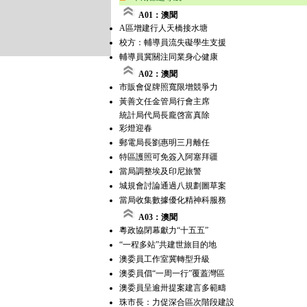
A01：澳聞
A區增建行人天橋接水塘
校方：輔導員流失礙學生支援
輔導員冀關注同業身心健康
A02：澳聞
市販會促牌照寬限增競爭力
黃善文任金管局行會主席
統計局代局長龐啓富真除
彩燈迎春
郵電局長劉惠明三月離任
特區護照可免簽入阿塞拜疆
當局調整埃及印尼旅警
城規會討論通過八規劃圖草案
當局收集數據優化精神科服務
A03：澳聞
粵政協閉幕獻力“十五五”
“一程多站”共建世旅目的地
澳委員工作室冀轉型升級
澳委員倡“一周一行”覆蓋灣區
澳委員呈逾卅提案建言多範疇
珠市長：力促深合區次階段建設