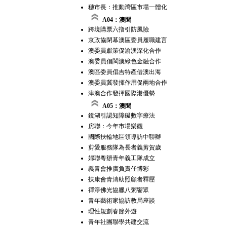
穗市長：推動灣區市場一體化
A04：澳聞
跨境購票六指引防風險
京政協閉幕澳區委員履職建言
澳委員獻策促渝澳深化合作
澳委員倡閩澳綠色金融合作
澳區委員倡吉特產借澳出海
澳委員冀發揮作用促兩地合作
津澳合作發揮國際港優勢
A05：澳聞
鏡湖引認知障礙數字療法
房聯：今年市場樂觀
國際扶輪地區領導訪中聯辦
剪愛服務隊為長者義剪賀歲
婦聯粵辦青年義工隊成立
義青會推廣負責任博彩
扶康會青濤助照顧者釋壓
禪淨佛光協臘八粥饗眾
青年藝術家協訪教局座談
理性規劃春節外遊
青年社團聯學共建交流