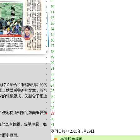
9
10
11
12
13
14
15
16
17
18
19
20
21
22
23
同時又融合了網絡閱讀新聞的
24
圖上點擊感興趣的文章，就可
25
味的報紙版式，又融合了網上
26
。
27
28
方便地切換到別的版面進行瀏
29
30
全部文章標题。點擊標题，進
31
澳門日報
>>
2026年1月29日
的歷史頁面。
本期標題導航