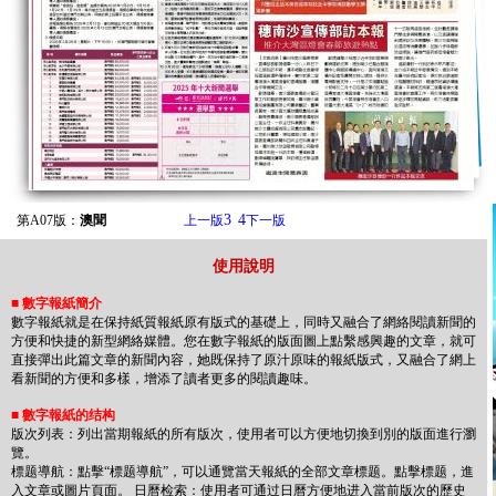
3
4
第A07版：
澳聞
上一版
下一版
使用說明
■
數字報紙簡介
數字報紙就是在保持紙質報紙原有版式的基礎上，同時又融合了網絡閱讀新聞的
方便和快捷的新型網絡媒體。您在數字報紙的版面圖上點繫感興趣的文章，就可
直接彈出此篇文章的新聞內容，她既保持了原汁原味的報紙版式，又融合了網上
看新聞的方便和多樣，增添了讀者更多的閱讀趣味。
■
數字報紙的结构
版次列表：列出當期報紙的所有版次，使用者可以方便地切換到別的版面進行瀏
覽。
標题導航：點擊“標题導航”，可以通覽當天報紙的全部文章標题。點擊標题，進
入文章或圖片頁面。 日曆检索：使用者可通过日曆方便地进入當前版次的歷史