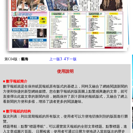
3
4
第C04版：
藝海
上一版
下一版
使用說明
■
數字報紙簡介
數字報紙就是在保持紙質報紙原有版式的基礎上，同時又融合了網絡閱讀新聞的
方便和快捷的新型網絡媒體。您在數字報紙的版面圖上點繫感興趣的文章，就可
直接彈出此篇文章的新聞內容，她既保持了原汁原味的報紙版式，又融合了網上
看新聞的方便和多樣，增添了讀者更多的閱讀趣味。
■
數字報紙的结构
版次列表：列出當期報紙的所有版次，使用者可以方便地切換到別的版面進行瀏
覽。
標题導航：點擊“標题導航”，可以通覽當天報紙的全部文章標题。點擊標题，進
入文章或圖片頁面。 日曆检索：使用者可通过日曆方便地进入當前版次的歷史