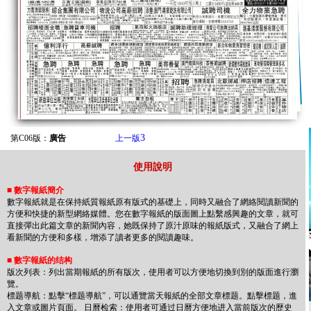
3
第C06版：
廣告
上一版
使用說明
■
數字報紙簡介
數字報紙就是在保持紙質報紙原有版式的基礎上，同時又融合了網絡閱讀新聞的
方便和快捷的新型網絡媒體。您在數字報紙的版面圖上點繫感興趣的文章，就可
直接彈出此篇文章的新聞內容，她既保持了原汁原味的報紙版式，又融合了網上
看新聞的方便和多樣，增添了讀者更多的閱讀趣味。
■
數字報紙的结构
版次列表：列出當期報紙的所有版次，使用者可以方便地切換到別的版面進行瀏
覽。
標题導航：點擊“標题導航”，可以通覽當天報紙的全部文章標题。點擊標题，進
入文章或圖片頁面。 日曆检索：使用者可通过日曆方便地进入當前版次的歷史