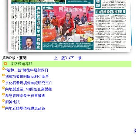
第B02版：
要聞
上一版
3
4
下一版
本版標題導航
“羲和二號”擬後年發射探日
我成功發射阿爾及利亞衛星
京化石發現填侏羅紀研究空白
內地製造業PMI回落企業樂觀
應急管理部長王祥喜被查
廚神比試
內地延續增值稅優惠政策
3