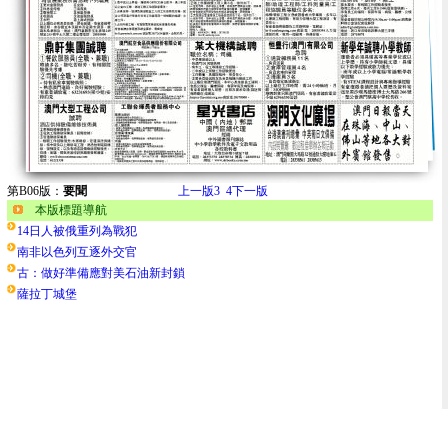
第B06版：
要聞
上一版
3
4
下一版
本版標題導航
14日人被俄重列為戰犯
南非以色列互逐外交官
古：做好準備應對美石油新封鎖
薩拉丁城堡