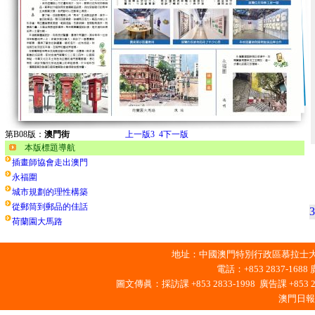
第B08版：
澳門街
上一版
3
4
下一版
本版標題導航
插畫師協會走出澳門
永福圍
城市規劃的理性構築
從郵筒到郵品的佳話
3
荷蘭園大馬路