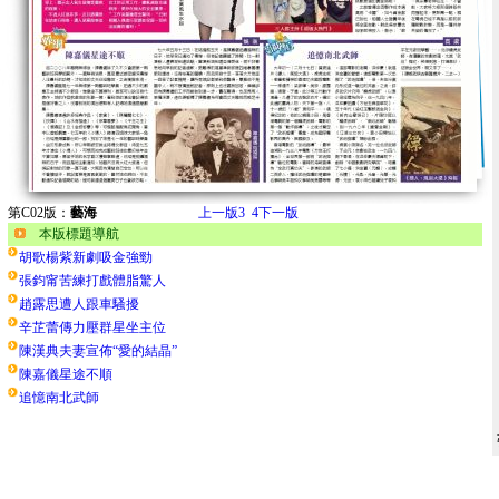
第C02版：
藝海
上一版
3
4
下一版
本版標題導航
胡歌楊紫新劇吸金強勁
張鈞甯苦練打戲體脂驚人
趙露思遭人跟車騷擾
辛芷蕾傳力壓群星坐主位
陳漢典夫妻宣佈“愛的結晶”
陳嘉儀星途不順
追憶南北武師