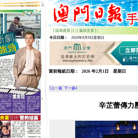
|
[ 設為首頁 ]
|
[ 返回主頁 ]
|
今日日期：
2026年8月9日星期日
當前報紙日期：
2026
年
2月
1日 星期
日
3
上一篇
下一篇
4
辛芷蕾傳力