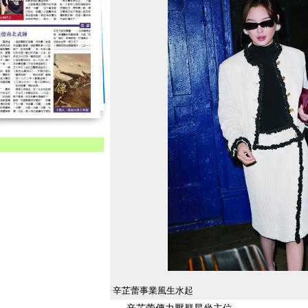
辛芷蕾事業風生水起