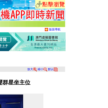
版面導航
放大
縮小
默认
壓群星坐主位