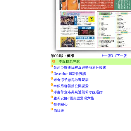
第C04版：
藝海
上一版
3
4
下一版
本版標題導航
茱莉亞羅拔絲被爆與辛潘過分曖昧
December 10新歌獲讚
米倉涼子撇甩涉毒疑雲
申銀秀柳善皓公開認愛
添麥菲查洛美疑遭凱莉珍妮逼婚
雅莉安娜P圖失誤驚現六指
視事關心
節目表