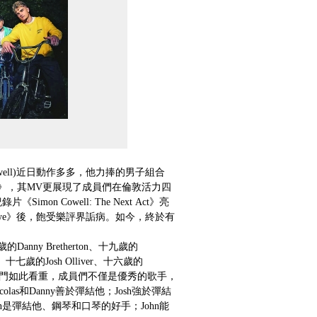
well)近日動作多多，他力捧的男子組合
y Way》，其MV更展現了成員們在倫敦活力四
《Simon Cowell: The Next Act》亮
e Bye》後，飽受樂評界詬病。如今，終於有
anny Bretherton、十九歲的
dare、十七歲的Josh Olliver、十六歲的
den。令到西門如此看重，成員們不僅是優秀的歌手，
las和Danny善於彈結他；Josh強於彈結
an是彈結他、鋼琴和口琴的好手；John能