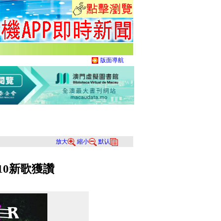
版面導航
放大
縮小
默认
r 10新歌獲讚