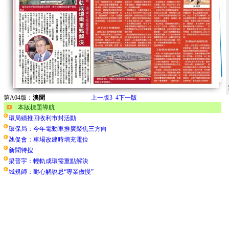
第A04版：
澳聞
上一版
3
4
下一版
本版標題導航
環局續推回收利市封活動
環保局：今年電動車推廣聚焦三方向
氹促會：車場改建時增充電位
新聞特搜
梁普宇：輕軌成環需重點解決
城規師：耐心解說忌“專業傲慢”