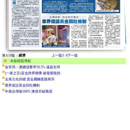
第A10版：
經濟
上一版
3
4
下一版
本版標題導航
金管局：澳總儲蓄率59.5% 遠超全球
(一家之言)盲盒跨界聯乘 破發展瓶頸
去美元化持續 貴金屬觸底後再升
業界促設黃金回吐機制
年複合增逾100% 澳債市破萬億